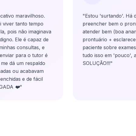
cativo maravilhoso.
"Estou 'surtando'. Há d
i viver tanto tempo
preencher bem o pront
ula, pois não imaginava
atender bem (boa ana
edigno. Ele é capaz de
prontuário + esclarec
minhas consultas, e
paciente sobre exames,
enviar para o tutor é
tudo isso em 'pouco',
ue me dá um respaldo
SOLUÇÃO!!!"
izadas ou acabavam
enchidas e de fácil
IGADA ❤️"