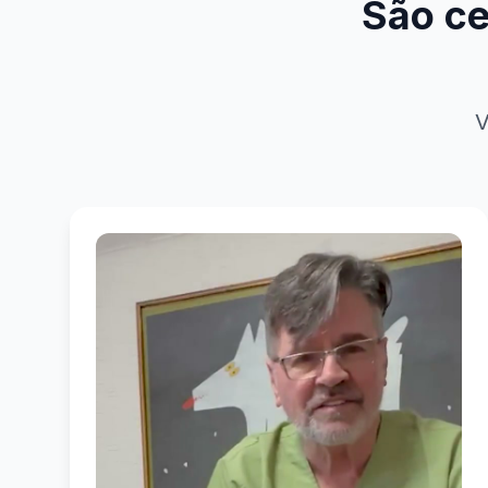
São ce
V