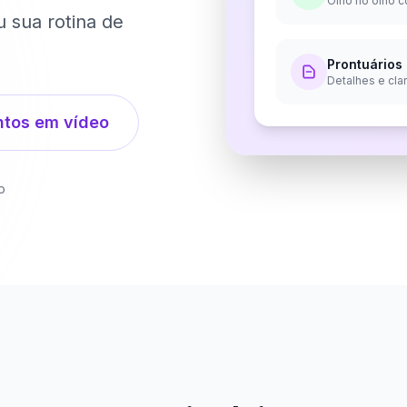
Olho no olho 
 sua rotina de
Prontuários
Detalhes e cla
ntos em vídeo
o