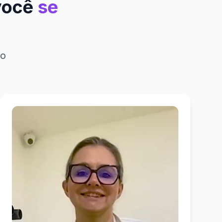
 você
se
do