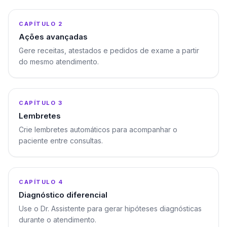
02
CAPÍTULO 2
Ações avançadas
Gere receitas, atestados e pedidos de exame a partir
do mesmo atendimento.
0:56
03
CAPÍTULO 3
Lembretes
Crie lembretes automáticos para acompanhar o
paciente entre consultas.
0:47
04
CAPÍTULO 4
Diagnóstico diferencial
Use o Dr. Assistente para gerar hipóteses diagnósticas
durante o atendimento.