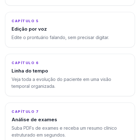
0:39
05
CAPÍTULO 5
Edição por voz
Edite o prontuário falando, sem precisar digitar.
0:46
06
CAPÍTULO 6
Linha do tempo
Veja toda a evolução do paciente em uma visão
temporal organizada.
0:54
07
CAPÍTULO 7
Análise de exames
Suba PDFs de exames e receba um resumo clínico
estruturado em segundos.