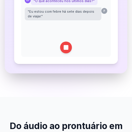
Dr
"O que aconteceu nos últimos dias?"
"Eu estou com febre há sete dias depois
P
de viajar."
Dr
"Teve dor no corpo, diarreia ou manchas na
pele?"
Do áudio ao prontuário em