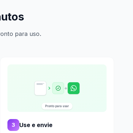
nutos
onto para uso.
+
Pronto para usar
Use e envie
3