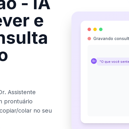
o - IA
ever e
nsulta
Gravando consult
o
Dr
"O que você sente
r. Assistente
m prontuário
copiar/colar no seu