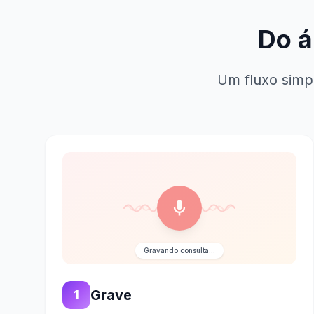
Do á
Um fluxo simp
Gravando consulta...
Grave
1