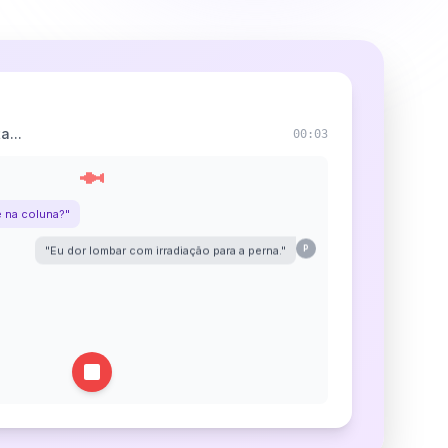
a...
00:04
 na coluna?"
"Eu dor lombar com irradiação para a perna."
P