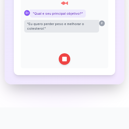
Dr
"Qual e seu principal objetivo?"
"Eu quero perder peso e melhorar o
P
colesterol."
Dr
"Como está sua rotina alimentar hoje?"