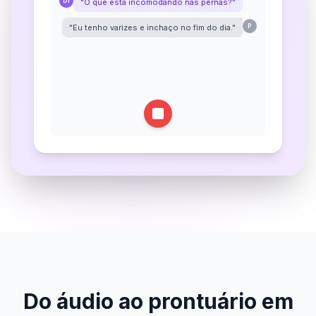
Dr
"O que está incomodando nas pernas?"
"Eu tenho varizes e inchaço no fim do dia."
P
Dr
"Piora ao ficar muito tempo em pé?"
Do áudio ao prontuário em