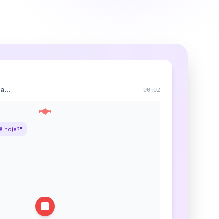
a...
00:04
ê hoje?"
"Eu tenho um carocinho no umbigo desde bebe."
P