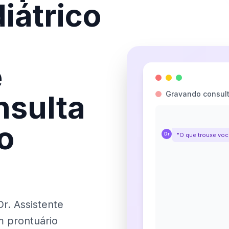
iátrico
e
nsulta
Gravando consult
o
Dr
"O que trouxe voc
r. Assistente
m prontuário