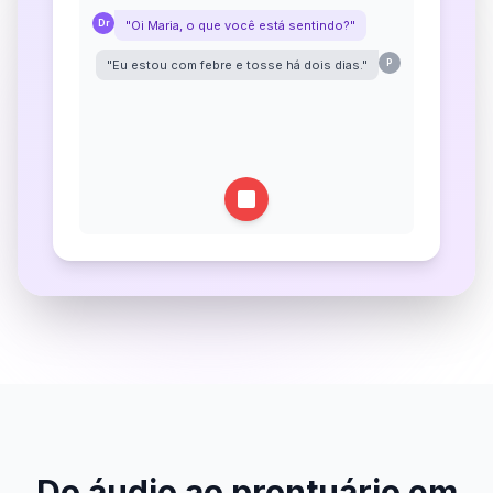
Dr
"Oi Maria, o que você está sentindo?"
"Eu estou com febre e tosse há dois dias."
P
Dr
"Teve falta de ar ou dificuldade para se
alimentar?"
Do áudio ao prontuário em